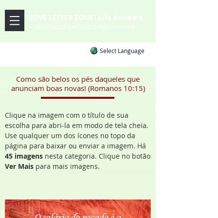
DOVE LETTER ZONE
Life
Answers
|
~ Undiluted and Uncompromising
Select Language
Como são belos os pés daqueles que
anunciam boas novas! (Romanos 10:15)
Clique na imagem com o título de sua
escolha para abri-la em modo de tela cheia.
Use qualquer um dos ícones no topo da
página para baixar ou enviar a imagem. Há
45 imagens
nesta categoria. Clique no botão
Ver Mais
para mais imagens.