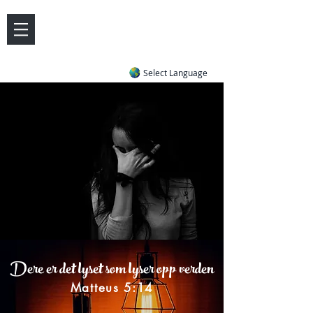
DOVE LETTER ZONE
Life
Answers
|
~ Undiluted and Uncompromising
Select Language
Dere er det lyset som lyser opp verden
Matteus 5:14