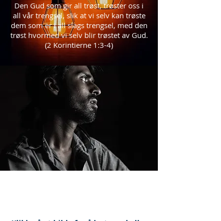
Den Gud som gir all trøst, trøster oss i
all vår trengsel, slik at vi selv kan trøste
dem som er i all slags trengsel, med den
trøst hvormed vi selv blir trøstet av Gud.
(2 Korintierne 1:3-4)