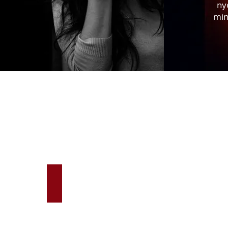
ny
min