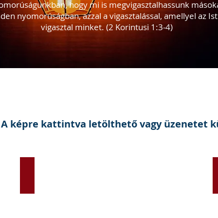
omorúságunkban, hogy mi is megvigasztalhassunk mások
den nyomorúságban, azzal a vigasztalással, amellyel az Is
vigasztal minket. (2 Korintusi 1:3-4)
A képre kattintva letölthető vagy üzenetet 