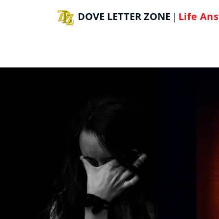
DOVE LETTER ZONE
Life
Ans
|
H