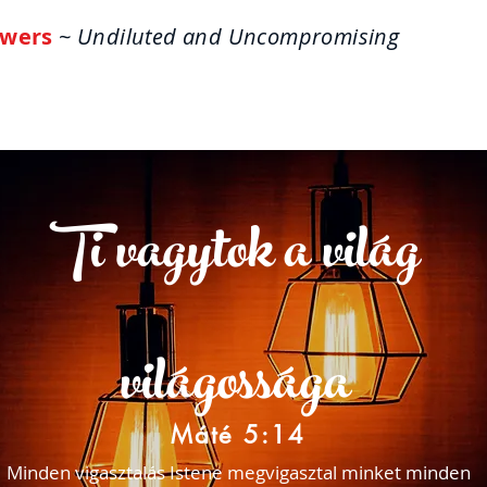
wers
~ Undiluted and Uncompromising
ome
About
Life Answers
The One-Verse W
Ti vagytok a világ
világossága
Máté 5:14
Minden vigasztalás Istene megvigasztal minket minden