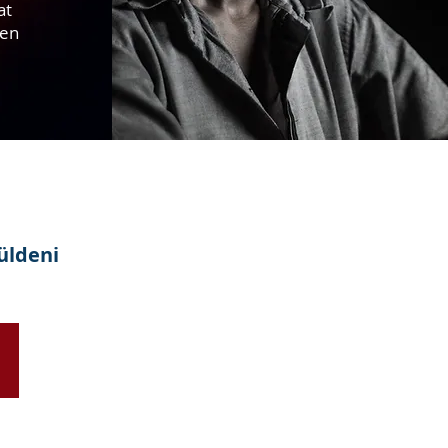
at
ten
küldeni