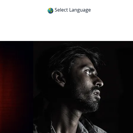
Select Language
itness
Gospel Tracts
Get App