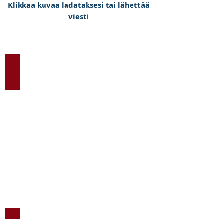
Klikkaa kuvaa ladataksesi tai lähettää
viesti