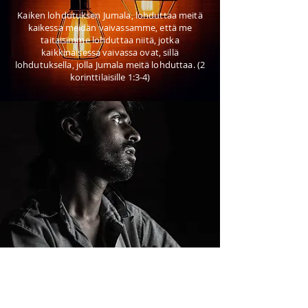
Kaiken lohdutuksen Jumala, lohduttaa meitä
kaikessa meidän vaivassamme, että me
taitaisimme lohduttaa niitä, jotka
kaikkinaisessa vaivassa ovat, sillä
lohdutuksella, jolla Jumala meitä lohduttaa. (2
korinttilaisille 1:3-4)