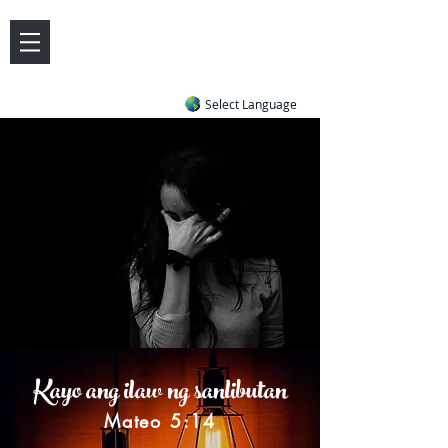
DOVE LETTER ZONE
Life
Answers
|
~ Undiluted and Uncompromising
Select Language
Kayo ang ilaw ng sanlibutan
Mateo 5:14