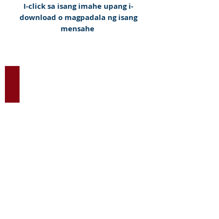
I-click sa isang imahe upang i-
download o magpadala ng isang
mensahe