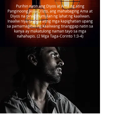
Purihin natin ang Diyos at Ama ng ating
Panginoong Jesu-Cristo, ang mahabaging Ama at
Diyos na pinagmumulan ng lahat ng kaaliwan.
Inaaliw niya tayo sa ating mga kapighatian upang
sa pamamagitan ng kaaliwang tinanggap natin sa
kanya ay makatulong naman tayo sa mga
nahahapis. (2 Mga Taga-Corinto 1:3-4)