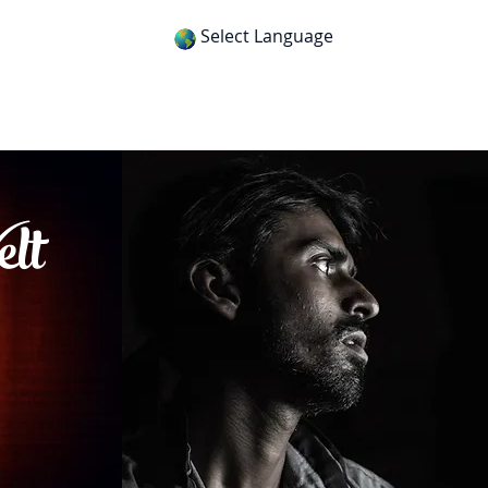
Select Language
itness
Gospel Tracts
Get App
elt