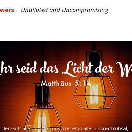
wers
~ Undiluted and Uncompromising
ome
About
Life Answers
The One-Verse W
hr seid das Licht der W
Matthäus 5:14
Der Gott alles Trostes uns tröstet in aller unsrer trübsal,