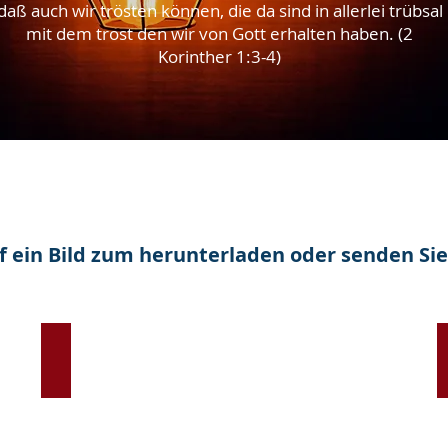
daß auch wir trösten können, die da sind in allerlei trübsal
mit dem trost den wir von Gott erhalten haben. (2
Korinther 1:3-4)
uf ein Bild zum herunterladen oder senden Sie