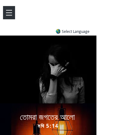
DOVE LETTER ZONE
Life
Answers
|
~ Undiluted and Uncompromising
Select Language
তোমরা জগতের আলো
মথি 5:14