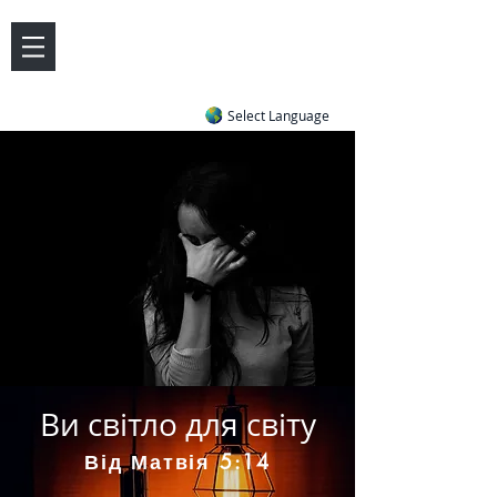
DOVE LETTER ZONE
Life
Answers
|
~ Undiluted and Uncompromising
Select Language
Ви світло для світу
Від Матвія 5:14