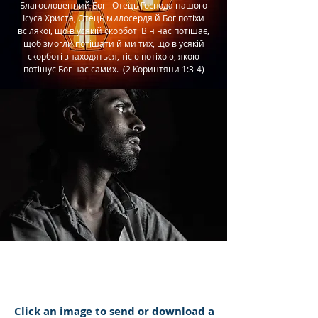
Благословенний Бог і Отець Господа нашого
Ісуса Христа, Отець милосердя й Бог потіхи
всілякої, що в усякій скорботі Він нас потішає,
щоб змогли потішати й ми тих, що в усякій
скорботі знаходяться, тією потіхою, якою
потішує Бог нас самих. (2 Коринтяни 1:3-4)
Click an image to send or download a