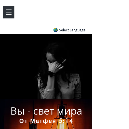
DOVE LETTER ZONE
Life
Answers
|
~ Undiluted and Uncompromising
Select Language
Вы - свет мира
От Матфея 5:14