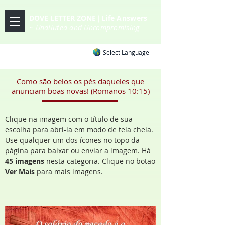
DOVE LETTER ZONE
Life
Answers
|
~ Undiluted and Uncompromising
Select Language
Como são belos os pés daqueles que
anunciam boas novas! (Romanos 10:15)
Clique na imagem com o título de sua
escolha para abri-la em modo de tela cheia.
Use qualquer um dos ícones no topo da
página para baixar ou enviar a imagem. Há
45 imagens
nesta categoria. Clique no botão
Ver Mais
para mais imagens.