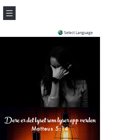
DOVE LETTER ZONE
Life
Answers
|
~ Undiluted and Uncompromising
Select Language
Dere er det lyset som lyser opp verden
Matteus 5:14