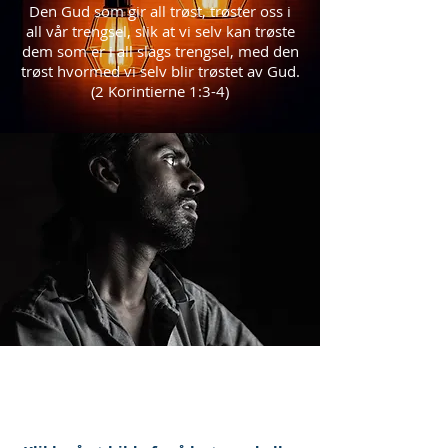
Den Gud som gir all trøst, trøster oss i
all vår trengsel, slik at vi selv kan trøste
dem som er i all slags trengsel, med den
trøst hvormed vi selv blir trøstet av Gud.
(2 Korintierne 1:3-4)