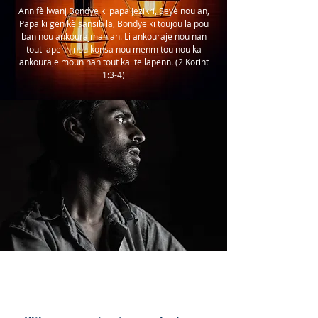
Ann fè lwanj Bondye ki papa Jezikri, Seyè nou an,
Papa ki gen kè sansib la, Bondye ki toujou la pou
ban nou ankourajman an. Li ankouraje nou nan
tout lapenn nou konsa nou menm tou nou ka
ankouraje moun nan tout kalite lapenn. (2 Korint
1:3-4)