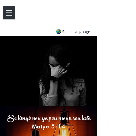
DOVE LETTER ZONE
Life
Answers
|
~ Undiluted and Uncompromising
Select Language
Se limyè nou ye pou moun sou latè
Matye 5:14