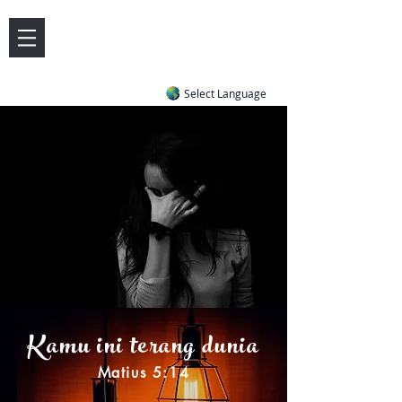
DOVE LETTER ZONE
Life
Answers
|
~ Undiluted and Uncompromising
Select Language
Kamu ini terang dunia
Matius 5:14