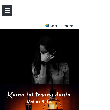
DOVE LETTER ZONE
Life
Answers
|
~ Undiluted and Uncompromising
Select Language
Kamu ini terang dunia
Matius 5:14