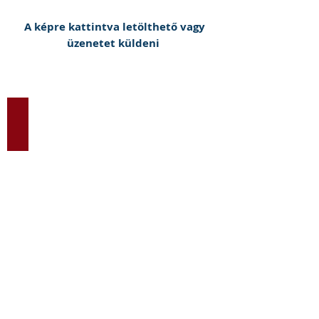
A képre kattintva letölthető vagy
üzenetet küldeni