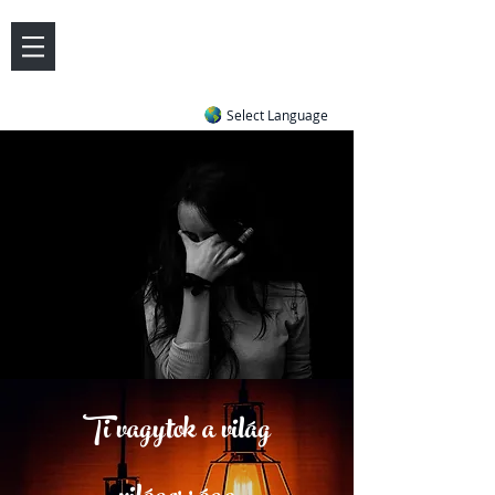
DOVE LETTER ZONE
Life
Answers
|
~ Undiluted and Uncompromising
Select Language
Ti vagytok a világ