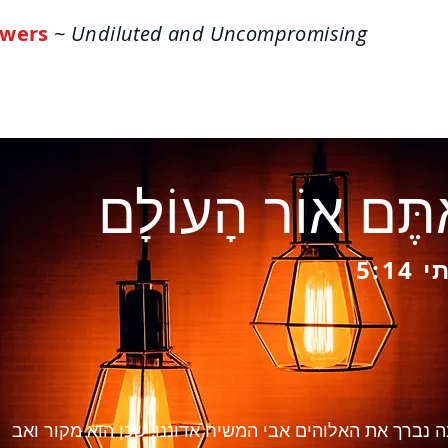
wers
~ Undiluted and Uncompromising
ome
About
Life Answers
The One-Verse W
תֶּם אוֹר הָעוֹלָם
5:14
 נברך את האלוהים אבי המשיח אדוננו, שכן הוא מקור ואב