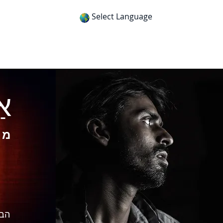
Select Language
itness
Gospel Tracts
Get App
אַ
מתי 
הבה