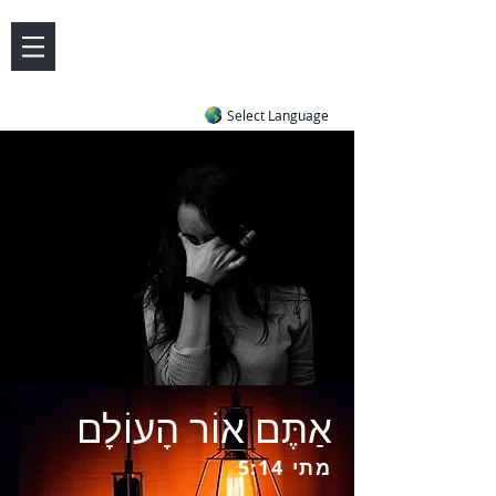
DOVE LETTER ZONE
Life
Answers
|
~ Undiluted and Uncompromising
Select Language
אַתֶּם אוֹר הָעוֹלָם
מתי 5:14