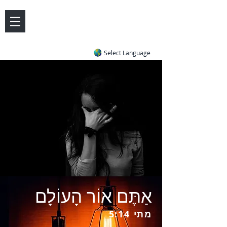
DOVE LETTER ZONE
Life
Answers
|
~ Undiluted and Uncompromising
Select Language
אַתֶּם אוֹר הָעוֹלָם
מתי 5:14