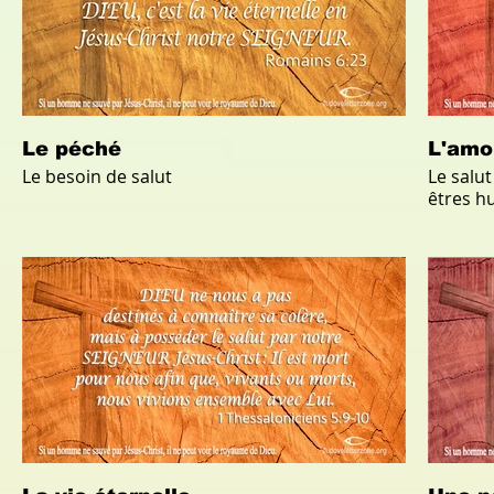
Le péché
L'amo
Le besoin de salut
Le salut
êtres h