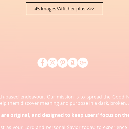
45 Images/Afficher plus >>>
aith-based endeavour. Our mission is to spread the Good 
 help them discover meaning and purpose in a dark, broken,
are original, and designed to keep users' focus on th
rist as your Lord and personal Savior today, to experienc