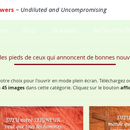
wers
~ Undiluted and Uncompromising
ome
About
Life Answers
The One-Verse W
es pieds de ceux qui annoncent de bonnes nouve
 votre choix pour l'ouvrir en mode plein écran. Téléchargez o
a
45 images
dans cette catégorie. Cliquez sur le bouton
affi