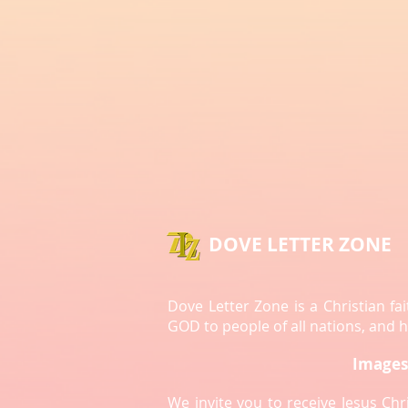
La royauté
La bonne nouvelle du salut
DOVE LETTER ZONE
Dove Letter Zone is a Christian f
GOD to people of all nations, and
Images 
We invite you to receive Jesus Ch