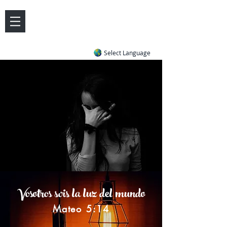
DOVE LETTER ZONE
Life
Answers
|
~ Undiluted and Uncompromising
Select Language
Vosotros sois la luz del mundo
Mateo 5:14