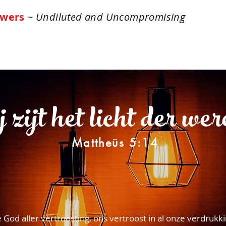
wers
~ Undiluted and Uncompromising
ome
About
Life Answers
The One-Verse W
j zijt het licht der wer
Mattheüs 5:14
 God aller vertroosting, ons vertroost in al onze verdrukki