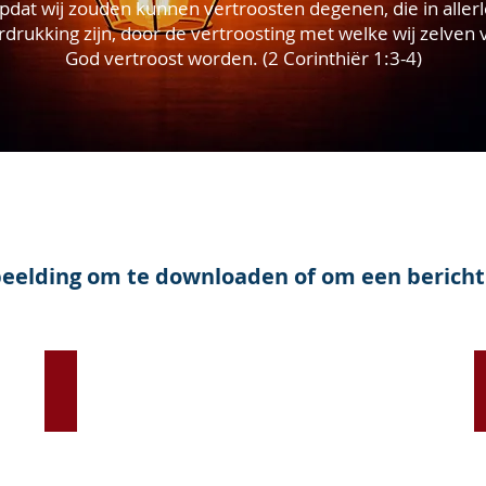
pdat wij zouden kunnen vertroosten degenen, die in allerl
rdrukking zijn, door de vertroosting met welke wij zelven 
God vertroost worden. (2 Corinthiër 1:3-4)
fbeelding om te downloaden of om een bericht