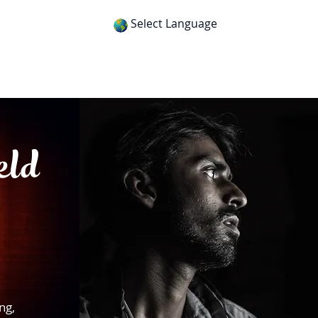
Select Language
itness
Gospel Tracts
Get App
eld
ng,