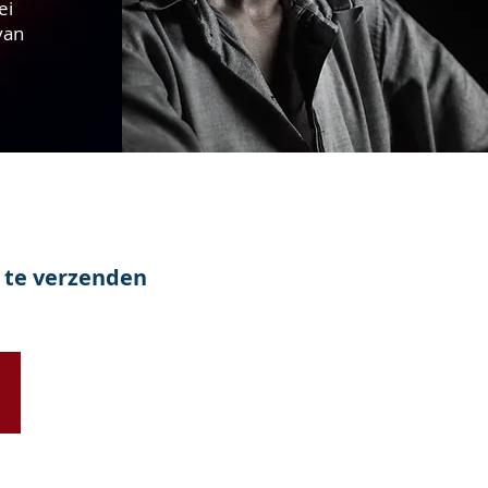
ei
van
 te verzenden