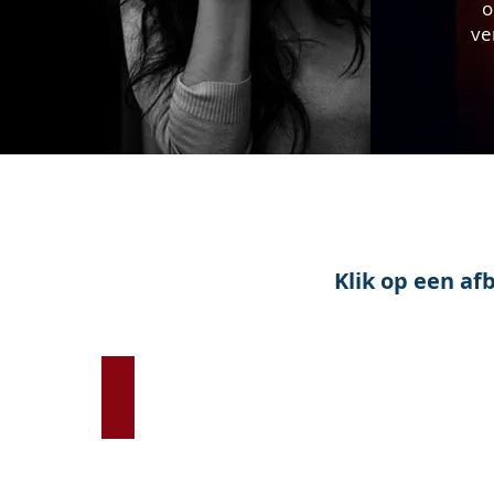
o
ve
Klik op een a