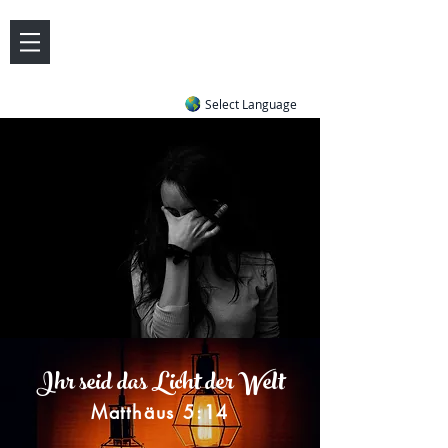
DOVE LETTER ZONE
Life
Answers
|
~ Undiluted and Uncompromising
Select Language
Ihr seid das Licht der Welt
Matthäus 5:14