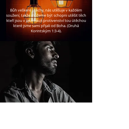
Bůh veškeré útěchy, nás utěšuje v každém
soužení, takže můžeme být schopni utěšit těch
kteří jsou v jakémkoli protivenství tou útěchou
které jsme sami přijali od Boha. (Druhá
Korintským 1:3-4).